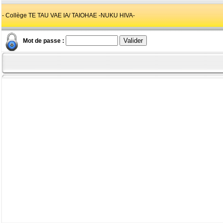
- Collège TE TAU VAE IA/ TAIOHAE -NUKU HIVA-
Mot de passe :